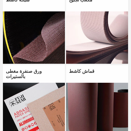
قماش كاشط
ورق صنفرة مغطى
بالستيرات