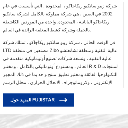
شركة زيبو سانكيو ريكاجاكو ، المحدودة ، التي تأسست في عام
2002 في الصين ، هي شركة مملوكة بالكامل لشركة سانكيو
ريكاجاكو اليابانية ، المحدودة. واحدة من الموردين الكاشطة
بالجملة وشركة كشط المغلفة الرائدة في العالم.
في الوقت الحالي ، شركة زيبو سانكيو ريكاجاكو ، تمتلك شركة
LTD مصنعين في منطقة Zibo عالية التقنية ومنطقة تشانغتشو
عالية التقنية ، وتسعة شركات تصنيع أوتوماتيكية متقدمة في
العالم ، ومستودع أوتوماتيكي بالكامل ، ومختبر R & D لمنتجات
التكنولوجيا الفائقة ومختبر تطبيق منتج واحد بما في ذلك المجهر
الإلكتروني ، وكروماتوجراف الانحلال الحراري ، محلل الرسم
الكاشطة وغيرها من معدات الفحص العالية لضمان فعالية
مراقبة جودة المنتج وخدمات المستخدم. نحن شركة إقليمية
المزيد حول FUJISTAR
عالية التقنية ومنتجات الكشط التي لديها مركز R & D لتقنيات
الكشط المغلفة في مقاطعة شاندونغ.
إن إيثار الموارد وتقليل التأثير على البيئة باستمرار هما مفاهيمنا