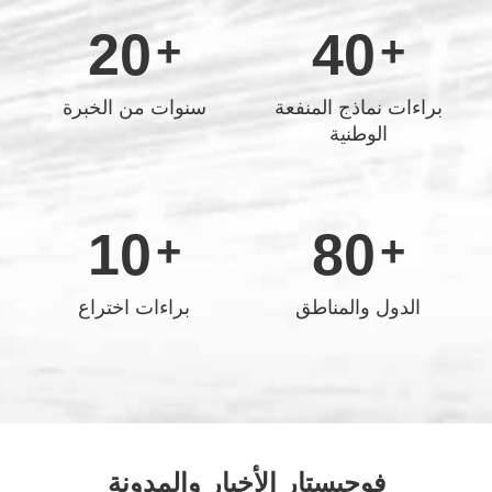
الهامة المتأصلة في عملية التنمية لدينا. نحن نسعى باستمرار
20
40
لاستخدام حماية البيئة والموارد المتجددة لإنتاج المنتجات ،
والامتثال للوائح البيئية وإيلاء الاهتمام لحماية البيئة والعمل مع
براءات نماذج المنفعة
سنوات من الخبرة
المستخدمين لإنشاء منتجات خالية من الغبار أو تعمل باستمرار
الوطنية
على تحسين بيئة الطحن ، وتحسين كفاءة الطحن وتحسين جودة
الطحن. نحن واثقون من المطالبة بأننا شركة عالية المستوى
بين الشركات المصنعة الكاشطة الصينية.
10
80
الدول والمناطق
براءات اختراع
فوجيستار الأخبار والمدونة