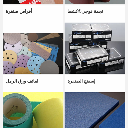
نجمة فوجي®كشط
أقراص صنفرة
إسفنج الصنفرة
لفائف ورق الرمل