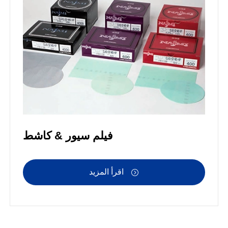
فيلم سيور & كاشط
اقرأ المزيد
