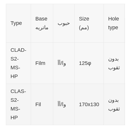
G
Base
Size
Hole
حبوب
Type
type
(مم)
ماتريه
CLAD-
بدون
S2-
125φ
وا/أأ
Film
ثقوب
MS-
HP
CLAS-
بدون
S2-
170x130
وا/أأ
Fil
ثقوب
MS-
HP