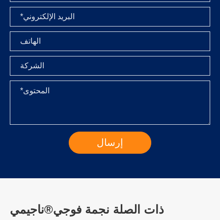
ذات الصلة نجمة فوجي®ناجيمي