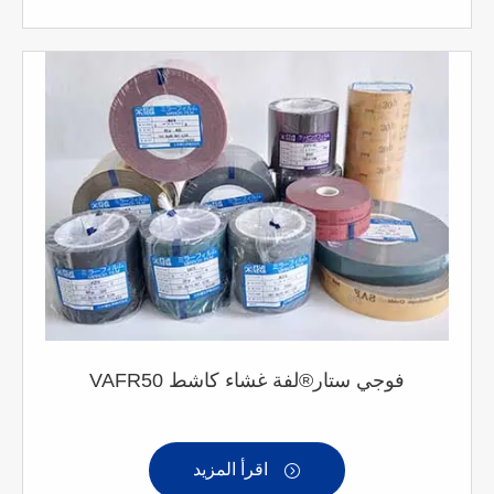
VAFR50 فوجي ستار®لفة غشاء كاشط
اقرأ المزيد
