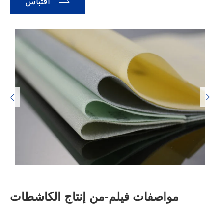

اقتباس


مواصفات فيلم-من إنتاج الكاشطات