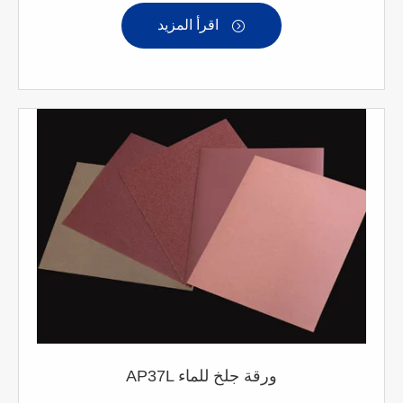
اقرأ المزيد

AP37L ورقة جلخ للماء