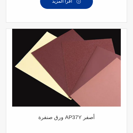
اقرأ المزيد

ورق صنفرة AP37Y أصفر