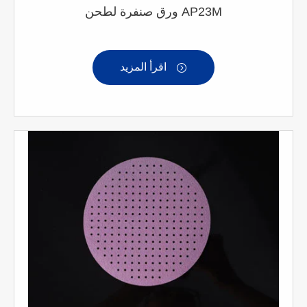
ورق صنفرة لطحن AP23M
اقرأ المزيد
