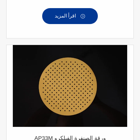
اقرأ المزيد

AP33M ورقة الصنفرة الفيلكرو