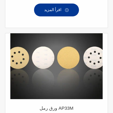
اقرأ المزيد

ورق رمل AP33M