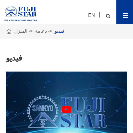
EN

فيديو
دعامة
المنزل
فيديو