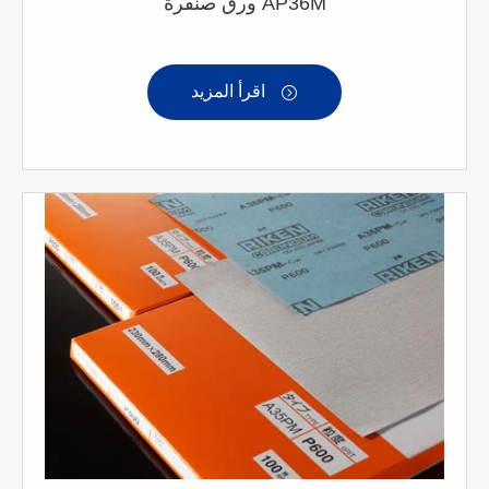
ورق صنفرة AP36M
اقرأ المزيد
