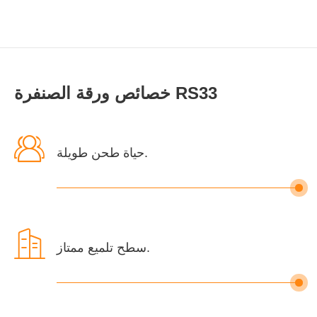
خصائص ورقة الصنفرة RS33

حياة طحن طويلة.

سطح تلميع ممتاز.