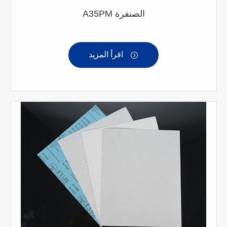
A35PM الصنفرة
اقرأ المزيد
