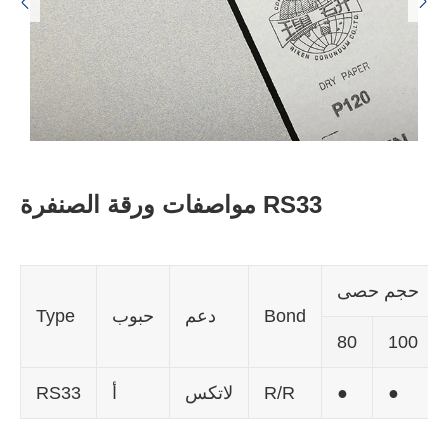


مواصفات ورقة الصنفرة RS33
حجم حصى
Bond
دعم
حبوب
Type
80
100
●
●
R/R
لاتكس
أ
RS33