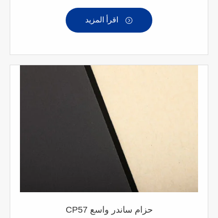
اقرأ المزيد

CP57 حزام ساندر واسع