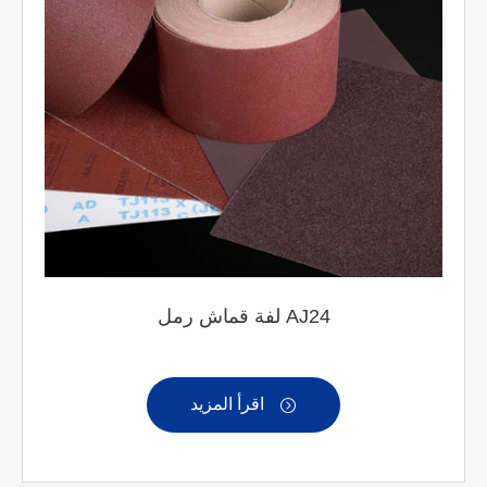
لفة قماش رمل AJ24
اقرأ المزيد
