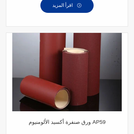
اقرأ المزيد

ورق صنفرة أكسيد الألومنيوم AP59