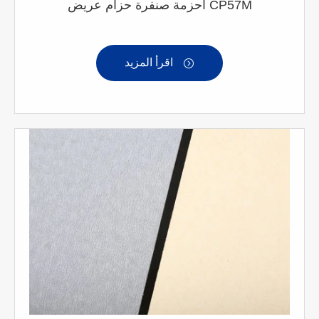
أحزمة صنفرة حزام عريض CP57M
اقرأ المزيد
