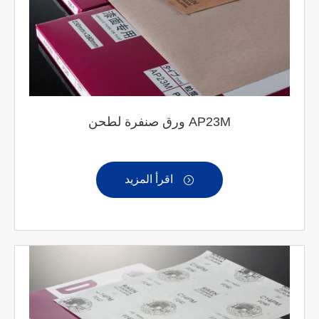
ورق صنفرة لطحن AP23M
اقرأ المزيد
