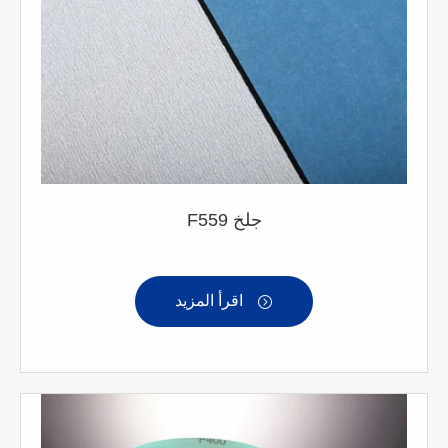
F559 جلخ
اقرأ المزيد
