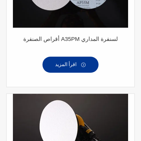
أقراص الصنفرة A35PM لسنفرة المداري
اقرأ المزيد
