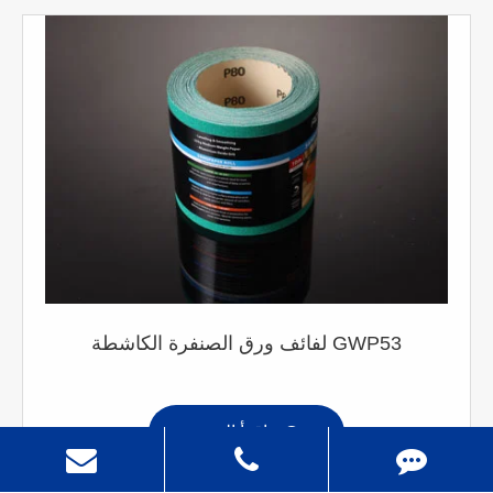
لفائف ورق الصنفرة الكاشطة GWP53
اقرأ المزيد
