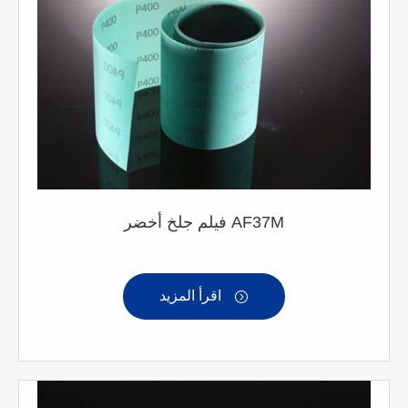
فيلم جلخ أخضر AF37M
اقرأ المزيد
