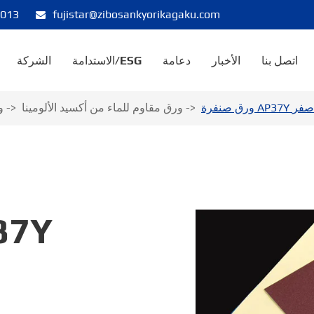
8013
fujistar@zibosankyorikagaku.com
اتصل بنا
الأخبار
دعامة
الاستدامة/ESG
الشركة
 صنفرة AP37Y أصفر
ورق مقاوم للماء من أكسيد الألومينا
و