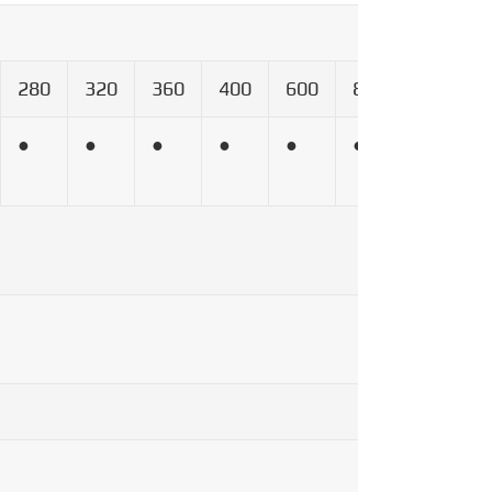
280
320
360
400
600
800
1000
●
●
●
●
●
●
●