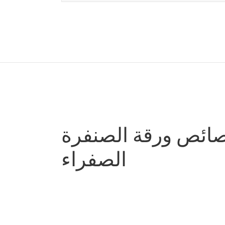
ئص ورقة الصنفرة AP37Y
الصفراء