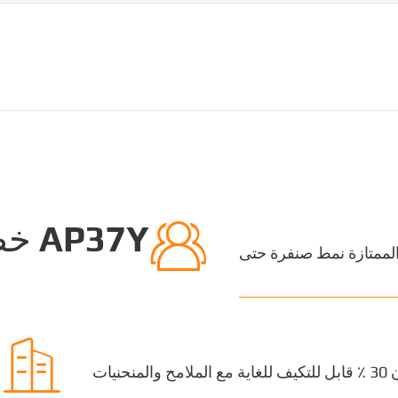

خصا
 الممتازة نمط صنفرة حتى

نيات