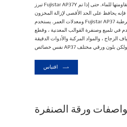
تبرز Fujistar AP37Y بسبب أدائها العالي ومقاومتها للماء. حتى إذا تم
فإنه يحافظ على الحد الأقصى لإزالة المخزون
ومعدلات العمر. يستخدم Fujistar AP37 بشكل رئيسي للصنفرة الرطبة
دم في تلميع وصنفرة القوالب المعدنية ، وقطع
اقتباس
