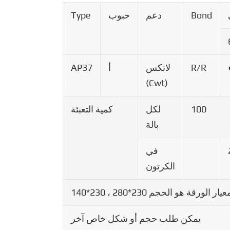
Bond
دعم
حبوب
Type
R/R
لاتكس
أ
AP37
(Cwt)
100
لكل
كمية التعبئة
بالة
في
الكرتون
عيار الورقة هو الحجم 230*280 ، 230*140
يمكن طلب حجم أو شكل خاص آخر