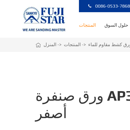
0086-0533-786
حلول السوق
المنتجات
رق كشط مقاوم للماء
المنتجات
المنزل

ورق صنفرة AP37Y
أصفر