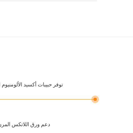
توفر حبيبات أكسيد الألومنيوم
دعم ورق اللاتكس المرن 30 ٪ قابل للتكيف للغاية مع الملامح والمنح