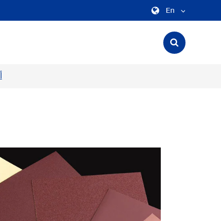
En
中文
English
ورق
한국어
français
Deutsch
Español
italiano
русский