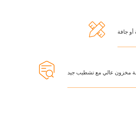

 أو جافة

زالة مخزون عالي مع تشطيب جيد