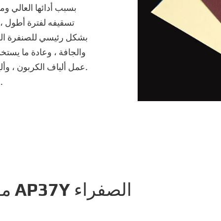
تسقيفه لفترة أطول ، 
والجافة ، وعادة ما يستخ
عمل ألياف الكربون ، وألياف الزجاج ، والمواد المركبة والأدوات الدقيقة.
نفس خصائص AP37 ولكن بلون ورقي مختلف.
مواصفات ورقة الصنفرة AP37Y الصفراء