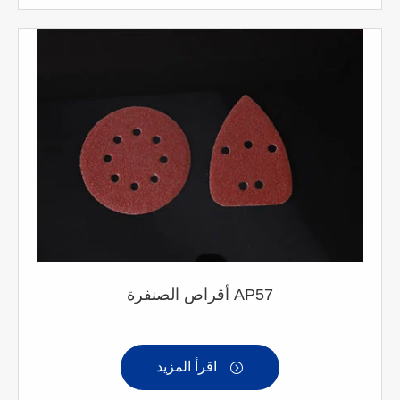
أقراص الصنفرة AP57
اقرأ المزيد
