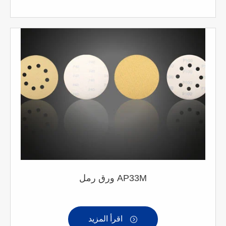
ورق رمل AP33M
اقرأ المزيد
