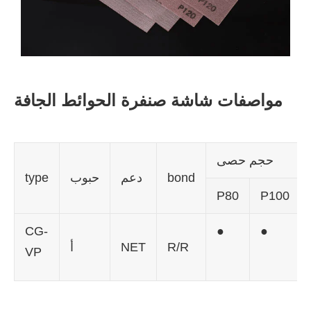
مواصفات شاشة صنفرة الحوائط الجافة
حجم حصى
bond
دعم
حبوب
type
P80
P100
CG-
●
●
R/R
NET
أ
VP