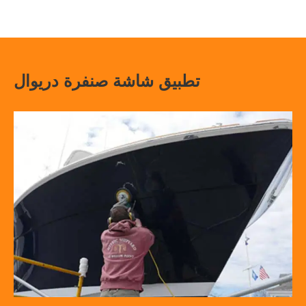
تطبيق شاشة صنفرة دريوال