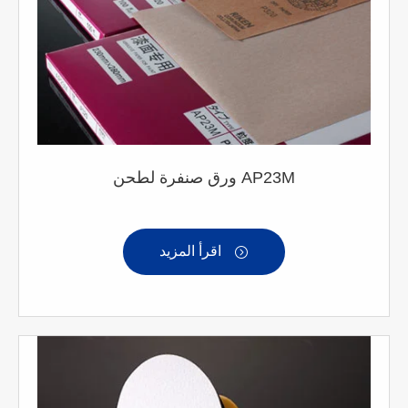
ورق صنفرة لطحن AP23M
اقرأ المزيد
