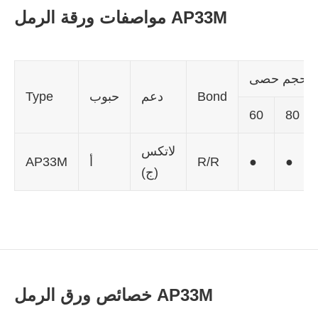
مواصفات ورقة الرمل AP33M
حجم حصى
Bond
دعم
حبوب
Type
60
80
لاتكس
●
●
R/R
أ
AP33M
(ج)
خصائص ورق الرمل AP33M