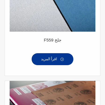
F559 جلخ
اقرأ المزيد
