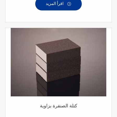
اقرأ المزيد

كتلة الصنفرة بزاوية