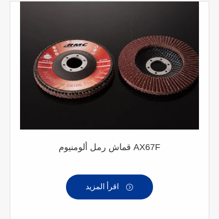
قماش رمل ألومنيوم AX67F
اقرأ المزيد
