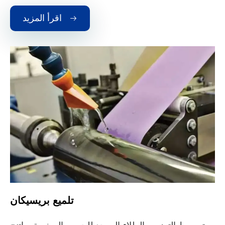
اقرأ المزيد

تلميع بريسيكان